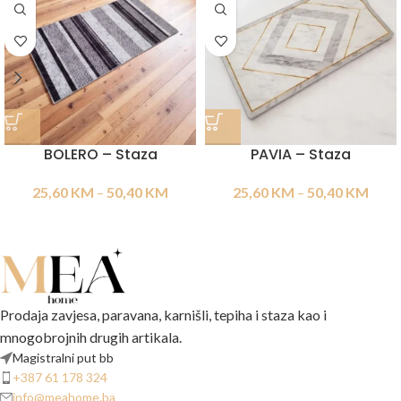
BOLERO – Staza
PAVIA – Staza
25,60
KM
–
50,40
KM
25,60
KM
–
50,40
KM
Prodaja zavjesa, paravana, karnišli, tepiha i staza kao i
mnogobrojnih drugih artikala.
Magistralni put bb
+387 61 178 324
info@meahome.ba