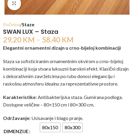
Click to enlarge
Početna
Staze
SWAN LUX – Staza
29,20
KM
–
58,40
KM
Elegantni ornamentni dizajn u crno-bijeloj kombinaciji
Staza sa sofisticiranim ornamentnim okvirom u crno-bijeloj
kombinaciji koja stvara luksuzni barokni efekt. Klasični dizajn
s dekorativnim zavržetcima po rubu donosi eleganciju i
raskošnu atmosferu idealnu za reprezentativne prostore.
Karakteristike:
Antibakterijska staza. Gumirana podloga.
Dostupne veličine – 80×150 cm i 80×300 cm.
Održavanje:
Usisavanje i blago pranje.
80x150
80x300
DIMENZIJE