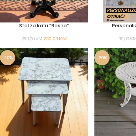
Stol za kafu “Bosna”
Personaliz
232,00
KM
290,00
KM
30,00
K
-40%
-20%