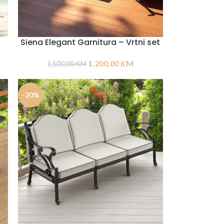
Siena Elegant Garnitura – Vrtni set
1.200,00
KM
1.500,00
KM
-20%