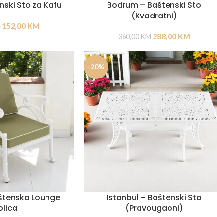
nski Sto za Kafu
Bodrum – Baštenski Sto
(Kvadratni)
152,00
KM
M
288,00
KM
360,00
KM
-20%
štenska Lounge
Istanbul – Baštenski Sto
olica
(Pravougaoni)