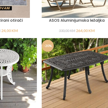
irani otirači
ASOS Aluminijumska ležaljka
24,00
KM
264,00
KM
M
330,00
KM
-20%