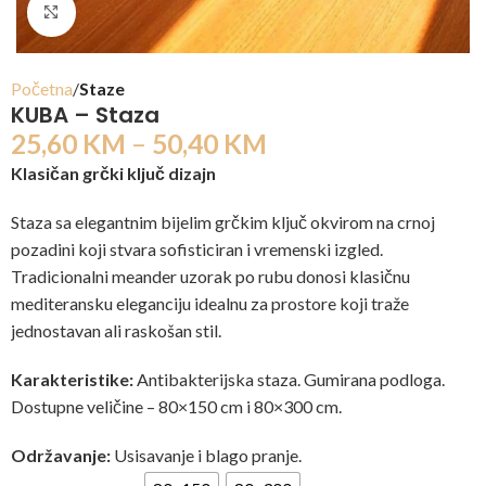
Click to enlarge
Početna
Staze
KUBA – Staza
25,60
KM
–
50,40
KM
Klasičan grčki ključ dizajn
Staza sa elegantnim bijelim grčkim ključ okvirom na crnoj
pozadini koji stvara sofisticiran i vremenski izgled.
Tradicionalni meander uzorak po rubu donosi klasičnu
mediteransku eleganciju idealnu za prostore koji traže
jednostavan ali raskošan stil.
Karakteristike:
Antibakterijska staza. Gumirana podloga.
Dostupne veličine – 80×150 cm i 80×300 cm.
Održavanje:
Usisavanje i blago pranje.