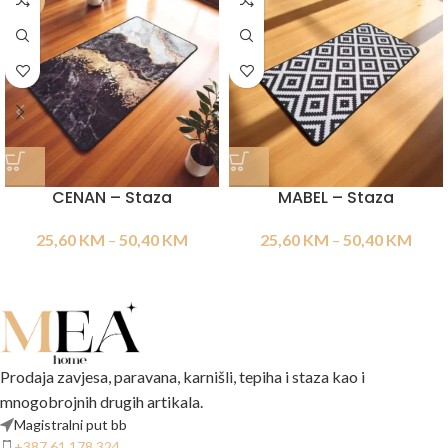
-20%
-20%
CENAN – Staza
MABEL – Staza
25,60
KM
–
50,40
KM
25,60
KM
–
50,40
KM
Prodaja zavjesa, paravana, karnišli, tepiha i staza kao i
mnogobrojnih drugih artikala.
Magistralni put bb
+387 61 178 324