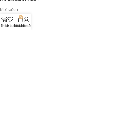
Moj račun
0
Prijavi se
Shop
Lista želja
Košarica
Moj račun
Napravi račun
Vaše narudžbe
Lista želja
Uporedi
INFORMACIJE
Prodajni centri
Garancija
Dostava
Kontakt
FAQs