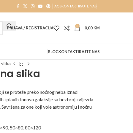
FAQS
KONTAKTIRAJTE NAS
0
PRIJAVA / REGISTRACIJA
0,00
KM
BLOG
KONTAKTIRAJTE NAS
 slika
na slika
oji se proteže preko noćnog neba iznad
ih i plavih tonova galaksije sa bezbroj zvijezda
 Savršena za one koji vole astronomiju i noćnu
0×90, 50×80, 80×120