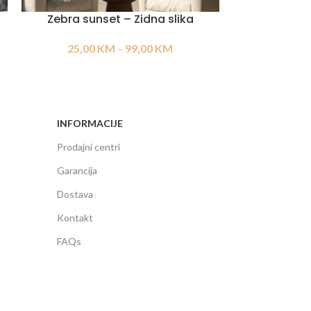
Zebra sunset – Zidna slika
Lion’s G
25,00
KM
–
99,00
KM
25,00
INFORMACIJE
Prodajni centri
Garancija
Dostava
Kontakt
FAQs