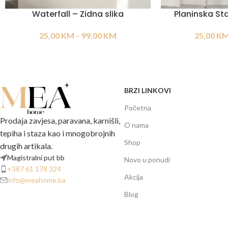
Waterfall – Zidna slika
Planinska Sta
25,00
KM
–
99,00
KM
25,00
K
BRZI LINKOVI
Početna
Prodaja zavjesa, paravana, karnišli,
O nama
tepiha i staza kao i mnogobrojnih
Shop
drugih artikala.
Magistralni put bb
Novo u ponudi
+387 61 178 324
Akcija
info@meahome.ba
Blog