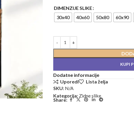
DIMENZIJE SLIKE
30x40
40x60
50x80
60x90
DODA
KUPI 
Dodatne informacije
Uporedi
Lista želja
SKU:
N/A
Kategorija:
Zidne slike
Share: