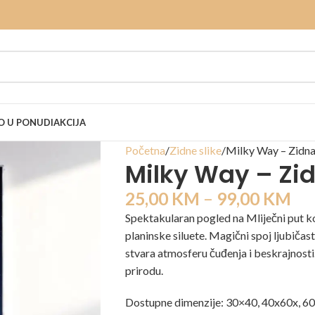
 U PONUDI
AKCIJA
Početna
Zidne slike
Milky Way – Zidna
Milky Way – Zid
25,00
KM
–
99,00
KM
Spektakularan pogled na Mliječni put k
planinske siluete. Magični spoj ljubičast
stvara atmosferu čuđenja i beskrajnosti.
prirodu.
Dostupne dimenzije: 30×40, 40x60x, 6