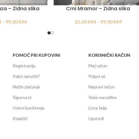
za – Zidna slika
Crni Mramor – Zidna slika
M
–
99,00
KM
25,00
KM
–
99,00
KM
POMOĆ PRI KUPOVINI
KORISNIČKI RAČUN
Registracija
Moj račun
Kako naručiti?
Prijavi se
Način plaćanja
Napravi račun
Sigurnost
Vaše narudžbe
Uslovi korištenja
Lista želja
Kolačići
Uporedi