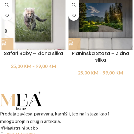
Safari Baby – Zidna slika
Planinska Staza – Zidna
slika
25,00
KM
–
99,00
KM
25,00
KM
–
99,00
KM
Prodaja zavjesa, paravana, karnišli, tepiha i staza kao i
mnogobrojnih drugih artikala.
Magistralni put bb