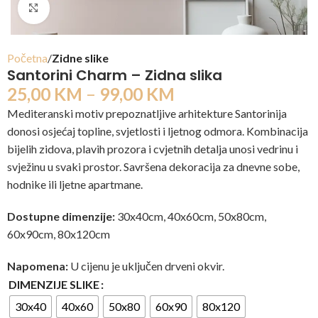
Click to enlarge
Početna
Zidne slike
Santorini Charm – Zidna slika
25,00
KM
–
99,00
KM
Mediteranski motiv prepoznatljive arhitekture Santorinija
donosi osjećaj topline, svjetlosti i ljetnog odmora. Kombinacija
bijelih zidova, plavih prozora i cvjetnih detalja unosi vedrinu i
svježinu u svaki prostor. Savršena dekoracija za dnevne sobe,
hodnike ili ljetne apartmane.
Dostupne dimenzije:
30x40cm, 40x60cm, 50x80cm,
60x90cm, 80x120cm
Napomena:
U cijenu je uključen drveni okvir.
DIMENZIJE SLIKE
30x40
40x60
50x80
60x90
80x120