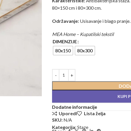
Karakteristike:
Antibakterijska staza.
80×150 cm i 80×300 cm.
Održavanje:
Usisavanje i blago pranje.
MEA Home – Kupatilski tekstil
DIMENZIJE
80x150
80x300
DODA
KUPI 
Dodatne informacije
Uporedi
Lista želja
SKU:
N/A
Kategorija:
Staze