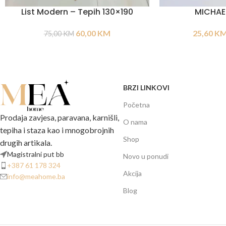
List Modern – Tepih 130×190
MICHAE
60,00
KM
25,60
K
75,00
KM
BRZI LINKOVI
Početna
Prodaja zavjesa, paravana, karnišli,
O nama
tepiha i staza kao i mnogobrojnih
Shop
drugih artikala.
Magistralni put bb
Novo u ponudi
+387 61 178 324
Akcija
info@meahome.ba
Blog