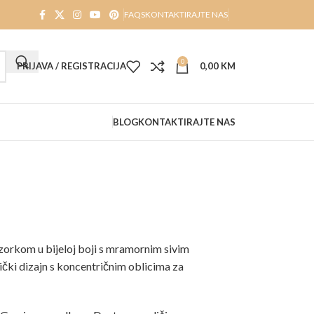
FAQS
KONTAKTIRAJTE NAS
0
PRIJAVA / REGISTRACIJA
0,00
KM
BLOG
KONTAKTIRAJTE NAS
zorkom u bijeloj boji s mramornim sivim
ički dizajn s koncentričnim oblicima za