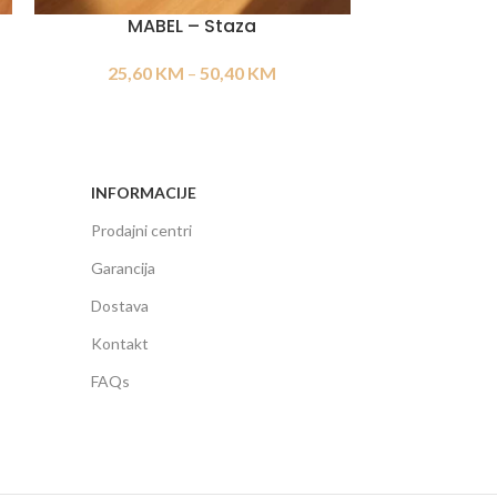
MABEL – Staza
JER
25,60
KM
–
50,40
KM
25,60
INFORMACIJE
Prodajni centri
Garancija
Dostava
Kontakt
FAQs