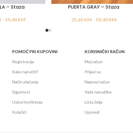
LA – Staza
PUERTA GRAY – Staza
M
–
50,40
KM
25,60
KM
–
50,40
KM
POMOĆ PRI KUPOVINI
KORISNIČKI RAČUN
Registracija
Moj račun
Kako naručiti?
Prijavi se
Način plaćanja
Napravi račun
Sigurnost
Vaše narudžbe
Uslovi korištenja
Lista želja
Kolačići
Uporedi