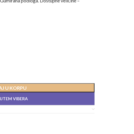
 Gumirana podloga. Dostupne veličine –
J U KORPU
PUTEM VIBERA