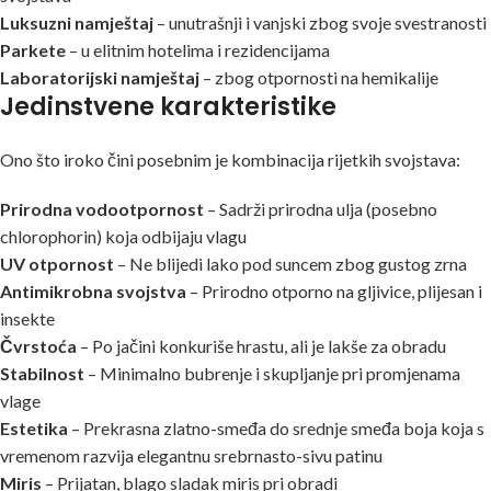
Luksuzni namještaj
– unutrašnji i vanjski zbog svoje svestranosti
Parkete
– u elitnim hotelima i rezidencijama
Laboratorijski namještaj
– zbog otpornosti na hemikalije
Jedinstvene karakteristike
Ono što iroko čini posebnim je kombinacija rijetkih svojstava:
Prirodna vodootpornost
– Sadrži prirodna ulja (posebno
chlorophorin) koja odbijaju vlagu
UV otpornost
– Ne blijedi lako pod suncem zbog gustog zrna
Antimikrobna svojstva
– Prirodno otporno na gljivice, plijesan i
insekte
Čvrstoća
– Po jačini konkuriše hrastu, ali je lakše za obradu
Stabilnost
– Minimalno bubrenje i skupljanje pri promjenama
vlage
Estetika
– Prekrasna zlatno-smeđa do srednje smeđa boja koja s
vremenom razvija elegantnu srebrnasto-sivu patinu
Miris
– Prijatan, blago sladak miris pri obradi