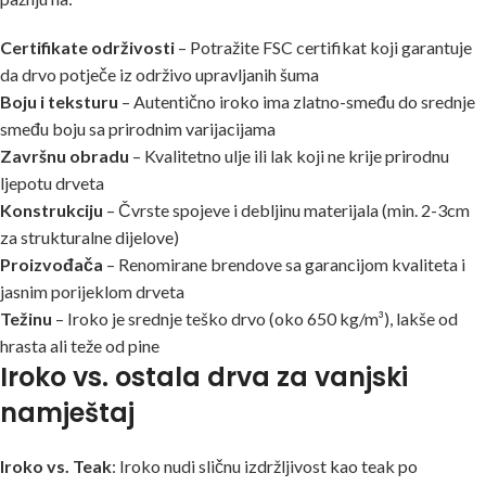
Certifikate održivosti
– Potražite FSC certifikat koji garantuje
da drvo potječe iz održivo upravljanih šuma
Boju i teksturu
– Autentično iroko ima zlatno-smeđu do srednje
smeđu boju sa prirodnim varijacijama
Završnu obradu
– Kvalitetno ulje ili lak koji ne krije prirodnu
ljepotu drveta
Konstrukciju
– Čvrste spojeve i debljinu materijala (min. 2-3cm
za strukturalne dijelove)
Proizvođača
– Renomirane brendove sa garancijom kvaliteta i
jasnim porijeklom drveta
Težinu
– Iroko je srednje teško drvo (oko 650 kg/m³), lakše od
hrasta ali teže od pine
Iroko vs. ostala drva za vanjski
namještaj
Iroko vs. Teak
: Iroko nudi sličnu izdržljivost kao teak po