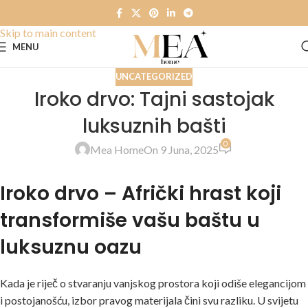
Skip to navigation
Skip to main content
MENU
UNCATEGORIZED
Iroko drvo: Tajni sastojak
luksuznih bašti
0
Mea Home
On 9 Juna, 2025
Iroko drvo – Afrički hrast koji
transformiše vašu baštu u
luksuznu oazu
Kada je riječ o stvaranju vanjskog prostora koji odiše elegancijom
i postojanošću, izbor pravog materijala čini svu razliku. U svijetu