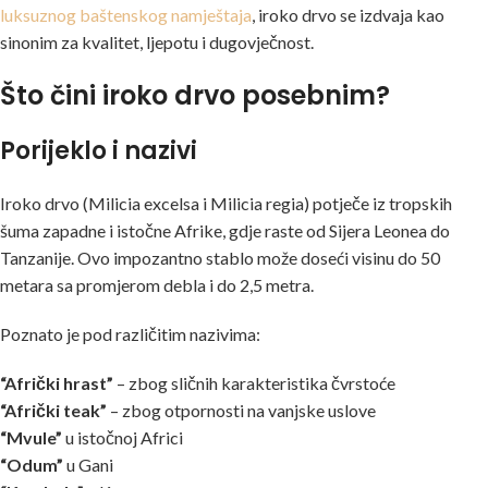
luksuznog baštenskog namještaja
, iroko drvo se izdvaja kao
sinonim za kvalitet, ljepotu i dugovječnost.
Što čini iroko drvo posebnim?
Porijeklo i nazivi
Iroko drvo (Milicia excelsa i Milicia regia) potječe iz tropskih
šuma zapadne i istočne Afrike, gdje raste od Sijera Leonea do
Tanzanije. Ovo impozantno stablo može doseći visinu do 50
metara sa promjerom debla i do 2,5 metra.
Poznato je pod različitim nazivima:
“Afrički hrast”
– zbog sličnih karakteristika čvrstoće
“Afrički teak”
– zbog otpornosti na vanjske uslove
“Mvule”
u istočnoj Africi
“Odum”
u Gani