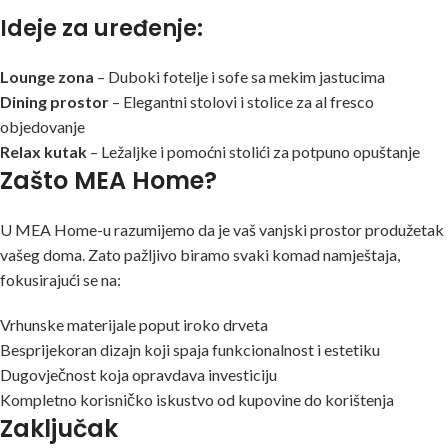
Ideje za uređenje:
Lounge zona
– Duboki fotelje i sofe sa mekim jastucima
Dining prostor
– Elegantni stolovi i stolice za al fresco
objedovanje
Relax kutak
– Ležaljke i pomoćni stolići za potpuno opuštanje
Zašto MEA Home?
U MEA Home-u razumijemo da je vaš vanjski prostor produžetak
vašeg doma. Zato pažljivo biramo svaki komad namještaja,
fokusirajući se na:
Vrhunske materijale poput iroko drveta
Besprijekoran dizajn koji spaja funkcionalnost i estetiku
Dugovječnost koja opravdava investiciju
Kompletno korisničko iskustvo od kupovine do korištenja
Zaključak