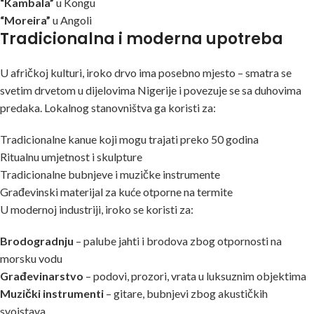
“Kambala”
u Kongu
“Moreira”
u Angoli
Tradicionalna i moderna upotreba
U afričkoj kulturi, iroko drvo ima posebno mjesto – smatra se
svetim drvetom u dijelovima Nigerije i povezuje se sa duhovima
predaka. Lokalnog stanovništva ga koristi za:
Tradicionalne kanue koji mogu trajati preko 50 godina
Ritualnu umjetnost i skulpture
Tradicionalne bubnjeve i muzičke instrumente
Građevinski materijal za kuće otporne na termite
U modernoj industriji, iroko se koristi za:
Brodogradnju
– palube jahti i brodova zbog otpornosti na
morsku vodu
Građevinarstvo
– podovi, prozori, vrata u luksuznim objektima
Muzički instrumenti
– gitare, bubnjevi zbog akustičkih
svojstava