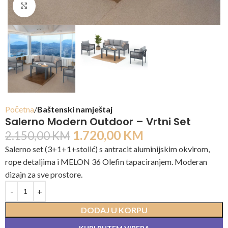
Click to enlarge
Početna
Baštenski namještaj
Salerno Modern Outdoor – Vrtni Set
1.720,00
KM
2.150,00
KM
Salerno set (3+1+1+stolić) s antracit aluminijskim okvirom,
rope detaljima i MELON 36 Olefin tapaciranjem. Moderan
dizajn za sve prostore.
DODAJ U KORPU