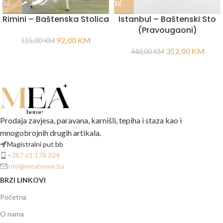
Rimini – Baštenska Stolica
Istanbul – Baštenski Sto
(Pravougaoni)
92,00
KM
115,00
KM
352,00
KM
440,00
KM
Prodaja zavjesa, paravana, karnišli, tepiha i staza kao i
mnogobrojnih drugih artikala.
Magistralni put bb
+387 61 178 324
info@meahome.ba
BRZI LINKOVI
Početna
O nama