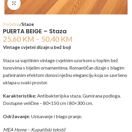
Click to enlarge
Početna
Staze
PUERTA BEIGE – Staza
25,60
KM
–
50,40
KM
Vintage cvjetni dizajn u bež boji
Staza sa suptilnim vintage cvjetnim uzorkom u toplim bež
tonovima s bijelim ornamentima. Romantičan dizajn s blagim
patiniranim efektom donosi nježnu eleganciju koja se savršeno
uklapa u svaki prostor.
Karakteristike:
Antibakterijska staza. Gumirana podloga.
Dostupne veličine – 80×150 cm i 80×300 cm.
Održavanje:
Usisavanje i blago pranje.
MEA Home – Kupatilski tekstil