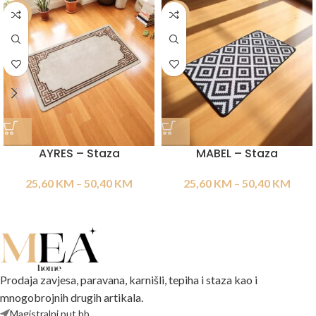
-20%
-20%
AYRES – Staza
MABEL – Staza
25,60
KM
–
50,40
KM
25,60
KM
–
50,40
KM
Prodaja zavjesa, paravana, karnišli, tepiha i staza kao i
mnogobrojnih drugih artikala.
Magistralni put bb