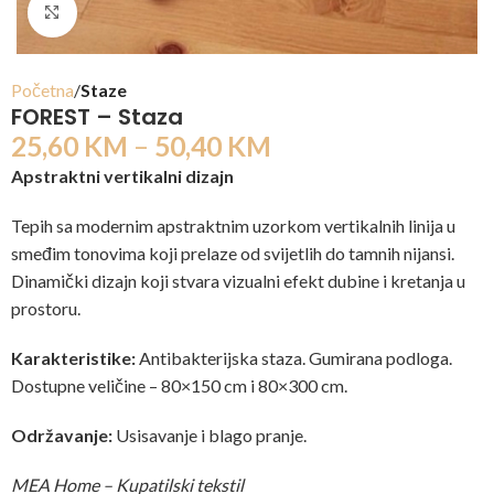
Click to enlarge
Početna
Staze
FOREST – Staza
25,60
KM
–
50,40
KM
Apstraktni vertikalni dizajn
Tepih sa modernim apstraktnim uzorkom vertikalnih linija u
smeđim tonovima koji prelaze od svijetlih do tamnih nijansi.
Dinamički dizajn koji stvara vizualni efekt dubine i kretanja u
prostoru.
Karakteristike:
Antibakterijska staza. Gumirana podloga.
Dostupne veličine – 80×150 cm i 80×300 cm.
Održavanje:
Usisavanje i blago pranje.
MEA Home – Kupatilski tekstil