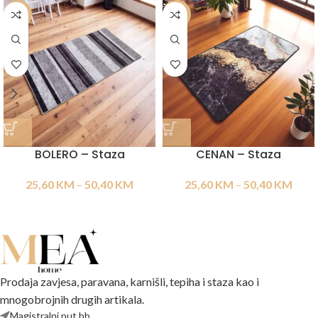
-20%
-20%
BOLERO – Staza
CENAN – Staza
25,60
KM
–
50,40
KM
25,60
KM
–
50,40
KM
Prodaja zavjesa, paravana, karnišli, tepiha i staza kao i
mnogobrojnih drugih artikala.
Magistralni put bb