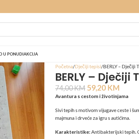
 U PONUDI
AKCIJA
Početna
Dječiji tepisi
BERLY – Dječiji 
BERLY – Dječiji 
59,20
KM
74,00
KM
Avantura s cestom i životinjama
Sivi tepih s motivom vijugave ceste i šum
majmuna i drveće za igru s autićima.
Karakteristike:
Antibakterijski tepih.