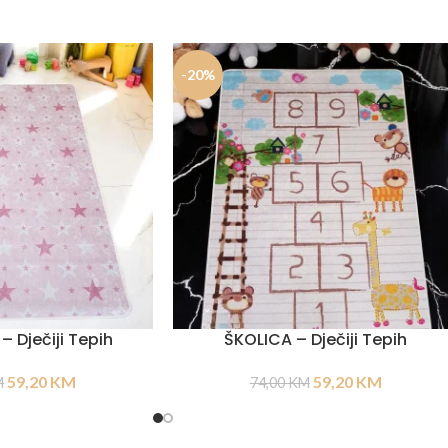
-20%
– Dječiji Tepih
ŠKOLICA – Dječiji Tepih
59,20
KM
59,20
KM
M
74,00
KM