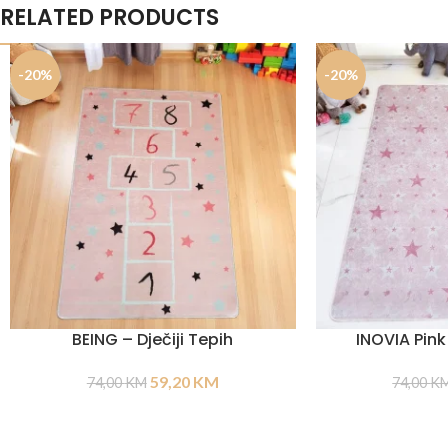
RELATED PRODUCTS
-20%
-20%
BEING – Dječiji Tepih
INOVIA Pink 
59,20
KM
74,00
KM
74,00
K