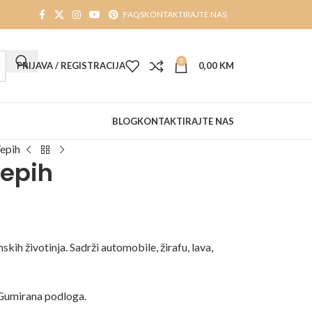
FAQS
KONTAKTIRAJTE NAS
0
PRIJAVA / REGISTRACIJA
0,00
KM
BLOG
KONTAKTIRAJTE NAS
Tepih
Tepih
skih životinja. Sadrži automobile, žirafu, lava,
 Gumirana podloga.