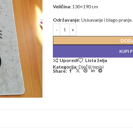
Veličina:
130×190 cm
Održavanje:
Usisavanje i blago pranje.
DODA
KUPI 
Uporedi
Lista želja
Kategorija:
Dječiji tepisi
Share: