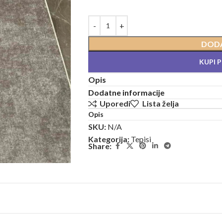
DODA
KUPI 
Opis
Dodatne informacije
Uporedi
Lista želja
Opis
SKU:
N/A
Kategorija:
Tepisi
Share: