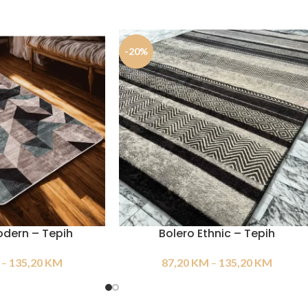
-20%
dern – Tepih
Bolero Ethnic – Tepih
–
135,20
KM
87,20
KM
–
135,20
KM