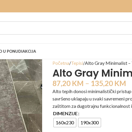
 U PONUDI
AKCIJA
Početna
Tepisi
Alto Gray Minimalist –
Alto Gray Minim
87,20
KM
–
135,20
KM
Alto tepih donosi minimalistički pristup
savršeno uklapaju u svaki savremeni pr
zaštitom za dugotrajnu funkcionalnost i 
DIMENZIJE
160x230
190x300