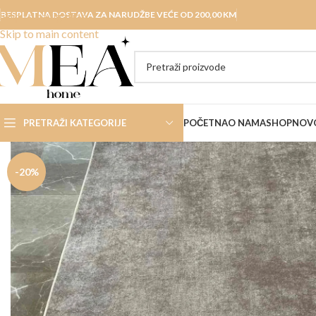
Skip to navigation
BESPLATNA DOSTAVA ZA NARUDŽBE VEĆE OD 200,00 KM
Skip to main content
PRETRAŽI KATEGORIJE
POČETNA
O NAMA
SHOP
NOVO
-20%