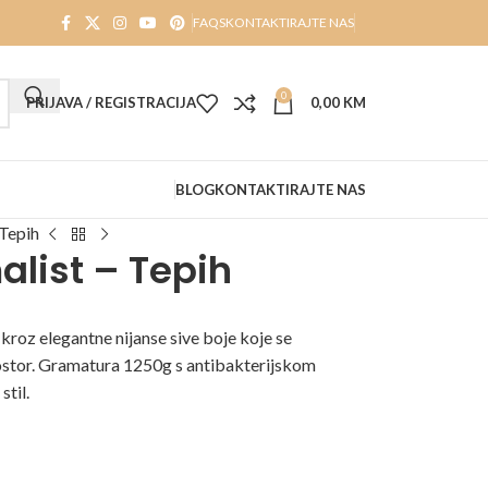
FAQS
KONTAKTIRAJTE NAS
0
PRIJAVA / REGISTRACIJA
0,00
KM
BLOG
KONTAKTIRAJTE NAS
 Tepih
alist – Tepih
 kroz elegantne nijanse sive boje koje se
ostor. Gramatura 1250g s antibakterijskom
stil.