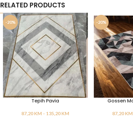
RELATED PRODUCTS
-20%
-20%
Tepih Pavia
Gossen Mo
87,20
KM
–
135,20
KM
87,20
KM