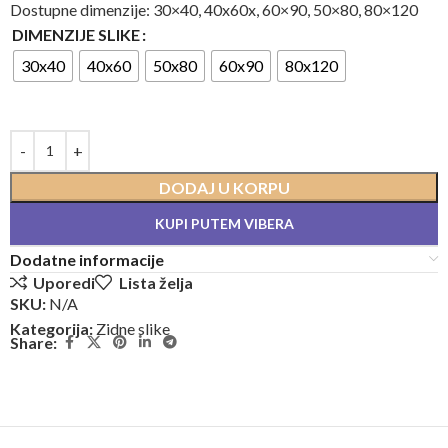
Dostupne dimenzije: 30×40, 40x60x, 60×90, 50×80, 80×120
DIMENZIJE SLIKE
30x40
40x60
50x80
60x90
80x120
DODAJ U KORPU
KUPI PUTEM VIBERA
Dodatne informacije
Uporedi
Lista želja
SKU:
N/A
Kategorija:
Zidne slike
Share: