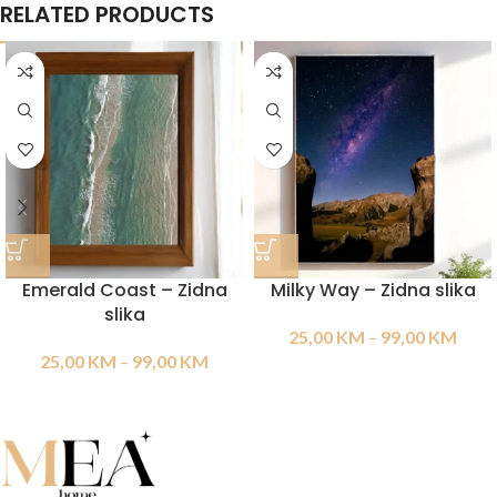
RELATED PRODUCTS
Emerald Coast – Zidna
Milky Way – Zidna slika
slika
25,00
KM
–
99,00
KM
25,00
KM
–
99,00
KM