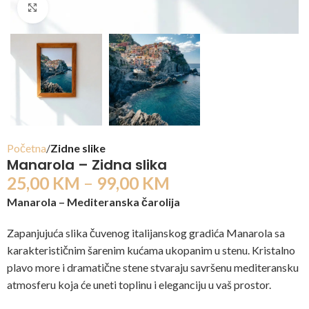
Click to enlarge
Početna
Zidne slike
Manarola – Zidna slika
25,00
KM
–
99,00
KM
Manarola – Mediteranska čarolija
Zapanjujuća slika čuvenog italijanskog gradića Manarola sa
karakterističnim šarenim kućama ukopanim u stenu. Kristalno
plavo more i dramatične stene stvaraju savršenu mediteransku
atmosferu koja će uneti toplinu i eleganciju u vaš prostor.