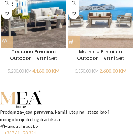
SOLD
OUT
Toscana Premium
Morento Premium
Outdoor – Vrtni Set
Outdoor – Vrtni Set
4.160,00
KM
2.680,00
KM
5.200,00
KM
3.350,00
KM
Prodaja zavjesa, paravana, karnišli, tepiha i staza kao i
mnogobrojnih drugih artikala.
Magistralni put bb
+387 61 178 324