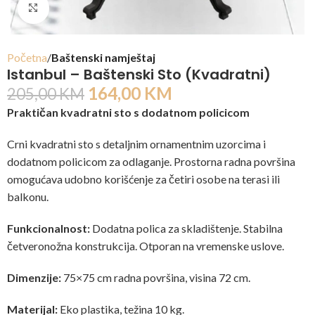
Click to enlarge
Početna
Baštenski namještaj
Istanbul – Baštenski Sto (Kvadratni)
164,00
KM
205,00
KM
Praktičan kvadratni sto s dodatnom policicom
Crni kvadratni sto s detaljnim ornamentnim uzorcima i
dodatnom policicom za odlaganje. Prostorna radna površina
omogućava udobno korišćenje za četiri osobe na terasi ili
balkonu.
Funkcionalnost:
Dodatna polica za skladištenje. Stabilna
četveronožna konstrukcija. Otporan na vremenske uslove.
Dimenzije:
75×75 cm radna površina, visina 72 cm.
Materijal:
Eko plastika, težina 10 kg.